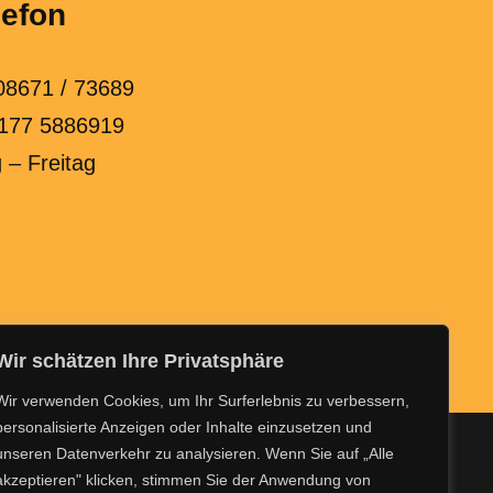
lefon
8671 / 73689
177 5886919
 – Freitag
Wir schätzen Ihre Privatsphäre
Wir verwenden Cookies, um Ihr Surferlebnis zu verbessern,
personalisierte Anzeigen oder Inhalte einzusetzen und
Kontakt
unseren Datenverkehr zu analysieren. Wenn Sie auf „Alle
akzeptieren" klicken, stimmen Sie der Anwendung von
Über uns