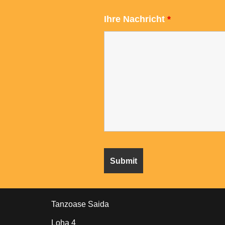
Ihre Nachricht
*
Tanzoase Saida
Loha 4