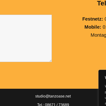
Te
Festnetz:
0
Mobile:
0
Montag
studio@tanzoase.net
Tel.: 08671 / 73689