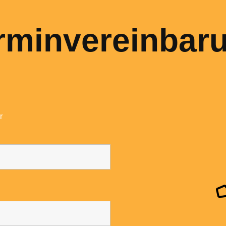
rminvereinbar
r