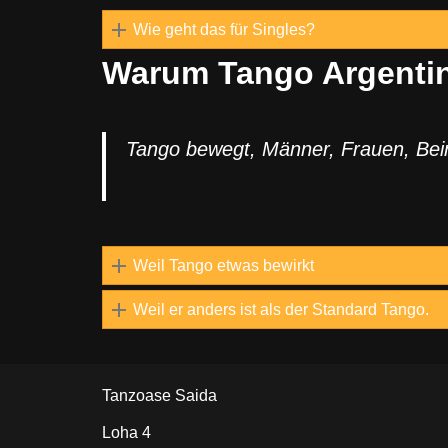
Wie geht das für Singles?
Warum Tango Argenti
Tango bewegt, Männer, Frauen, Be
Weil Tango etwas bewirkt
Weil er anders ist als der Standard Tango.
Tanzoase Saida
Loha 4