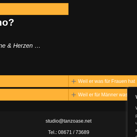
no?
ine & Herzen …
Weil er was für Frauen hat
Weil er für Männer was hat
studio@tanzoase.net
Tel.: 08671 / 73689